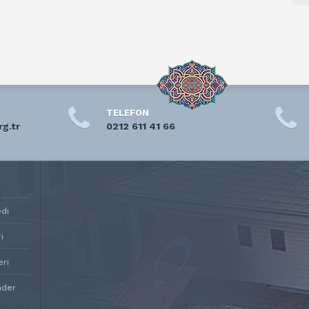
TELEFON
rg.tr
0212 611 41 66
edi
i
eri
nder