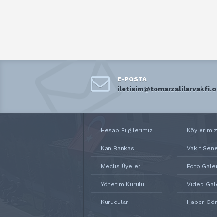
E-POSTA
iletisim@tomarzalilarvakfi.o
Hesap Bilgilerimiz
Köylerimiz
Kan Bankası
Vakıf Sen
Meclis Üyeleri
Foto Galer
Yönetim Kurulu
Video Gal
Kurucular
Haber Gö