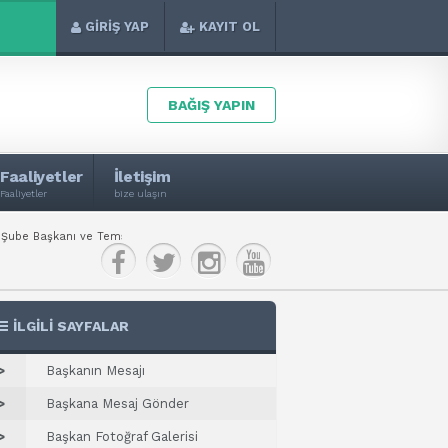
GİRİŞ YAP
KAYIT OL
BAĞIŞ YAPIN
Faaliyetler
İletişim
Faaliyetler
bize ulaşın
e Başkanı ve Temsilcilerini misafir ettik.
Birlik Vakfı Kayseri Şube Ba
İLGİLİ SAYFALAR
>
Başkanın Mesajı
>
Başkana Mesaj Gönder
>
Başkan Fotoğraf Galerisi