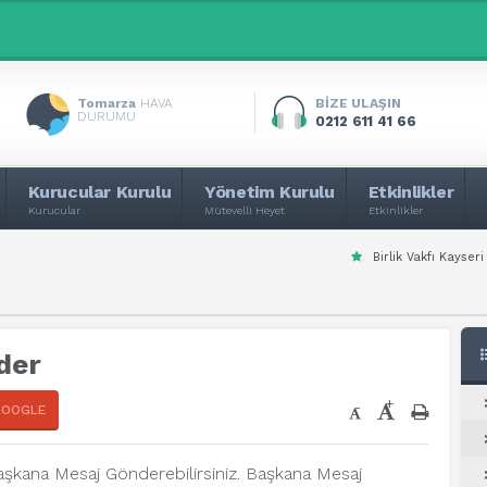
Tomarza
HAVA
BİZE ULAŞIN
DURUMU
0212 611 41 66
Kurucular Kurulu
Yönetim Kurulu
Etkinlikler
Kurucular
Mütevelli Heyet
Etkinlikler
Birlik Vakfı Kayseri Şub
der
+
-
GOOGLE
aşkana Mesaj Gönderebilirsiniz. Başkana Mesaj