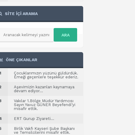
SİTE İÇİ ARAMA
ARA
ÖNE ÇIKANLAR
1
Çocuklarımızın yüzünü güldürdük.
Emeği geçenlere teşekkür ederiz.
2
Aşevimizin kazanları kaynamaya
devam ediyor…
3
Vakılar 1.Bölge Müdür Yardımcısı
Sayın Yavuz GÜNER Beyefendi’yi
misafir ettik.
4
ERT Gurup Ziyareti…
5
Birlik Vakfı Kayseri Şube Başkanı
ve Temsilcilerini misafir ettik.