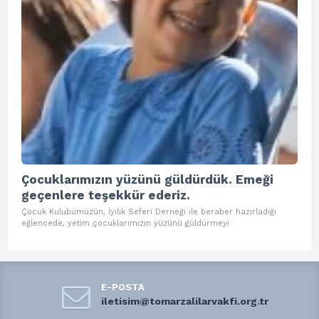
Çocuklarımızın yüzünü güldürdük. Emeği
To
geçenlere teşekkür ederiz.
Tom
etki
Çocuk Kulubümüzün, İyilik Seferi Derneği ile beraber hazırladığı
eğlencede, yetim çocuklarımızın yüzünü güldürmeyi
E-POSTA
iletisim@tomarzalilarvakfi.org.tr