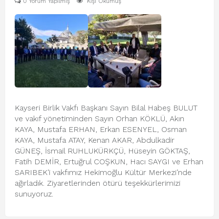
0 Yorum Yapılmış
Kişi Okumuş
Kayseri Birlik Vakfı Başkanı Sayın Bilal Habeş BULUT
ve vakıf yönetiminden Sayın Orhan KÖKLÜ, Akın
KAYA, Mustafa ERHAN, Erkan ESENYEL, Osman
KAYA, Mustafa ATAY, Kenan AKAR, Abdulkadir
GÜNEŞ, İsmail RUHLUKÜRKÇÜ, Hüseyin GÖKTAŞ,
Fatih DEMİR, Ertuğrul COŞKUN, Hacı SAYGI ve Erhan
SARIBEK’i vakfımız Hekimoğlu Kültür Merkezi’nde
ağırladık. Ziyaretlerinden ötürü teşekkürlerimizi
sunuyoruz.