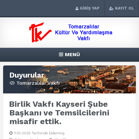
GİRİŞ YAP
KAYIT OL
MENÜ
Duyurular
Tomarzalılar Vakfı
Birlik Vakfı Kayseri Şube
Başkanı ve Temsilcilerini
misafir ettik.
11.10.2025 Tarihinde Eklenmiş