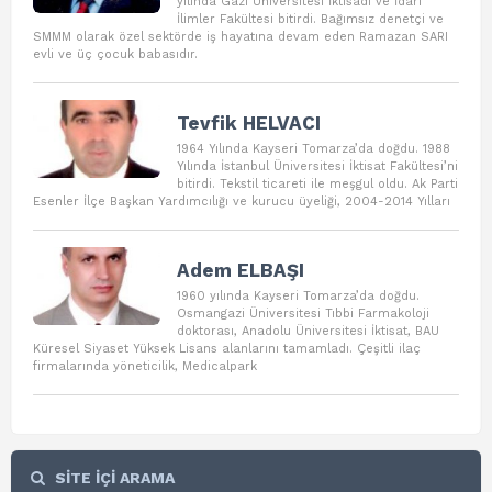
yılında Gazi Üniversitesi İktisadi ve İdari
İlimler Fakültesi bitirdi. Bağımsız denetçi ve
SMMM olarak özel sektörde iş hayatına devam eden Ramazan SARI
evli ve üç çocuk babasıdır.
Tevfik HELVACI
1964 Yılında Kayseri Tomarza’da doğdu. 1988
Yılında İstanbul Üniversitesi İktisat Fakültesi’ni
bitirdi. Tekstil ticareti ile meşgul oldu. Ak Parti
Esenler İlçe Başkan Yardımcılığı ve kurucu üyeliği, 2004-2014 Yılları
Adem ELBAŞI
1960 yılında Kayseri Tomarza’da doğdu.
Osmangazi Üniversitesi Tıbbi Farmakoloji
doktorası, Anadolu Üniversitesi İktisat, BAU
Küresel Siyaset Yüksek Lisans alanlarını tamamladı. Çeşitli ilaç
firmalarında yöneticilik, Medicalpark
SİTE İÇİ ARAMA