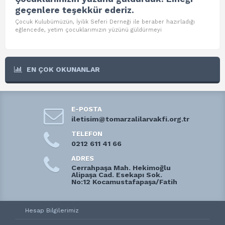
geçenlere teşekkür ederiz.
Tom
etki
Çocuk Kulubümüzün, İyilik Seferi Derneği ile beraber hazırladığı
eğlencede, yetim çocuklarımızın yüzünü güldürmeyi
EN ÇOK OKUNANLAR
E-POSTA
iletisim@tomarzalilarvakfi.org.tr
TELEFON
0212 611 41 66
ADRES
Cerrahpaşa Mah. Hekimoğlu
Alipaşa Cad. Esekapı Sok.
No:12 Kocamustafapaşa/Fatih
Hesap Bilgilerimiz