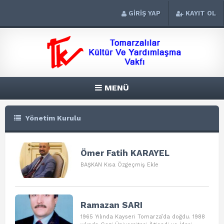
GİRİŞ YAP
KAYIT OL
MENÜ
Yönetim Kurulu
Ömer Fatih KARAYEL
BAŞKAN Kısa Özgeçmiş Ekle
Ramazan SARI
1965 Yılında Kayseri Tomarza’da doğdu. 1988