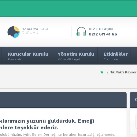
Tomarza
HAVA
BİZE ULAŞIN
DURUMU
0212 611 41 66
Kurucular Kurulu
Yönetim Kurulu
Etkinlikler
Kurucular
Mütevelli Heyet
Etkinlikler
Birlik Vakfı Kayseri Şube
klarımızın yüzünü güldürdük. Emeği
lere teşekkür ederiz.
lubümüzün, İyilik Seferi Derneği ile beraber hazırladığı eğlencede,