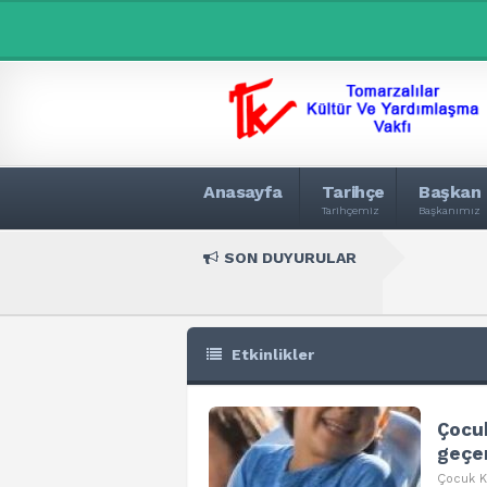
Anasayfa
Tarihçe
Başkan
Tarihçemiz
Başkanımız
SON DUYURULAR
Etkinlikler
Çocu
geçen
Çocuk Ku