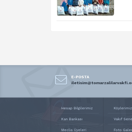
E-POSTA
iletisim@tomarzalilarvakfi.o
Hesap Bilgilerimiz
Köylerimiz
Kan Bankası
Vakıf Sen
Meclis Üyeleri
Foto Galer