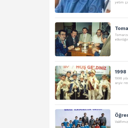
yetim ç
Tomar
Tomarza
etkinliğ
1998 
1998 yıl
arşiv re
Öğren
Vakfımız