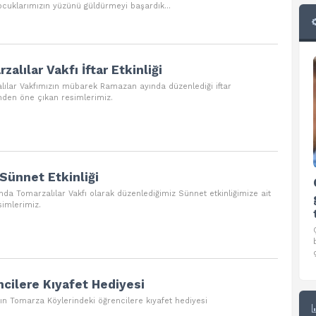
ocuklarımızın yüzünü güldürmeyi başardık…
zalılar Vakfı İftar Etkinliği
Öğrencilere Kıyafet Hediyesi
lılar Vakfımızın mübarek Ramazan ayında düzenlediği iftar
inden öne çıkan resimlerimiz.
Vakfımızın Tomarza Köylerindeki öğrencilere
kıyafet hediyesi
Sünnet Etkinliği
ında Tomarzalılar Vakfı olarak düzenlediğimiz Sünnet etkinliğimize ait
simlerimiz.
cilere Kıyafet Hediyesi
ın Tomarza Köylerindeki öğrencilere kıyafet hediyesi