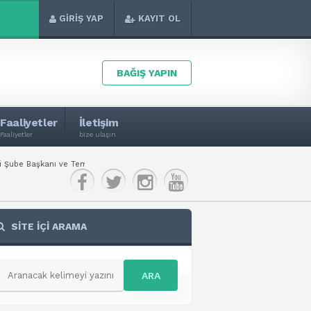
GİRİŞ YAP
KAYIT OL
BAĞIŞ YAPIN
Faaliyetler
İletişim
Faaliyetler
bize ulaşın
 Başkanı ve Temsilcilerini misafir ettik.
Birlik Vakfı Kayseri Şube Ba
SİTE İÇİ ARAMA
ARA