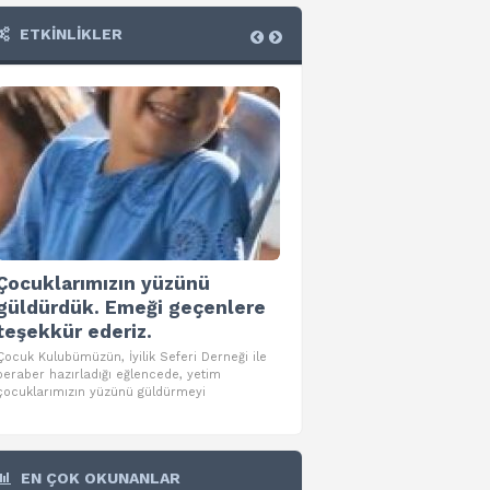
ETKİNLİKLER
Tomarzalılar Vakfı İft
Etkinliği
Tomarzalılar Vakfımızın mübare
ayında düzenlediği iftar etkinliğ
çıkan resimlerimiz.
Çocuklarımızın yüzünü
güldürdük. Emeği geçenlere
teşekkür ederiz.
Çocuk Kulubümüzün, İyilik Seferi Derneği ile
beraber hazırladığı eğlencede, yetim
çocuklarımızın yüzünü güldürmeyi
EN ÇOK OKUNANLAR