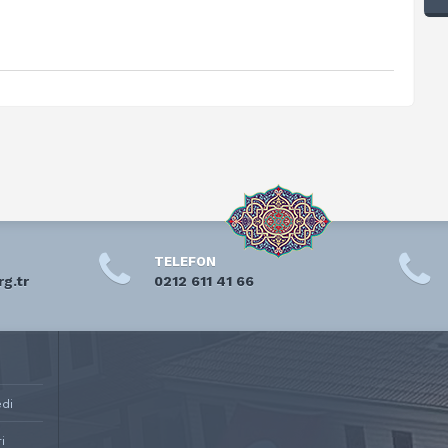
TELEFON
rg.tr
0212 611 41 66
edi
i