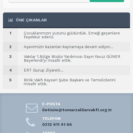
ÖNE ÇIKANLAR
1
Çocuklarımızın yüzünü güldürdük. Emeği geçenlere
teşekkür ederiz.
2
Aşevimizin kazanları kaynamaya devam ediyor…
3
Vakılar 1.Bölge Müdür Yardımcısı Sayın Yavuz GÜNER
Beyefendi’yi misafir ettik.
4
ERT Gurup Ziyareti…
5
Birlik Vakfı Kayseri Şube Başkanı ve Temsilcilerini
misafir ettik.
E-POSTA
iletisim@tomarzalilarvakfi.org.tr
TELEFON
0212 611 41 66