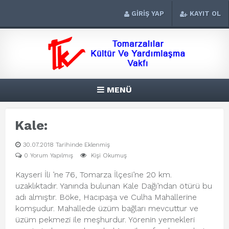
GİRİŞ YAP
KAYIT OL
MENÜ
Kale:
30.07.2018 Tarihinde Eklenmiş
0 Yorum Yapılmış
Kişi Okumuş
Kayseri İli ’ne 76, Tomarza İlçesi’ne 20 km.
uzaklıktadır. Yanında bulunan Kale Dağı’ndan ötürü bu
adı almıştır. Böke, Hacıpaşa ve Culha Mahallerine
komşudur. Mahallede üzüm bağları mevcuttur ve
üzüm pekmezi ile meşhurdur. Yörenin yemekleri