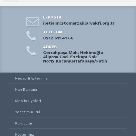
E-POSTA
iletisim@tomarzalilarvakfi.org.tr
TELEFON
0212 611 41 66
ADRES
Cerrahpaşa Mah. Hekimoğlu
Alipaşa Cad. Esekapı Sok.
No:12 Kocamustafapaşa/Fatih
Hesap Bilgilerimiz
Kan Bankası
Meclis Üyeleri
Yönetim Kurulu
Kurucular
Köylerimiz