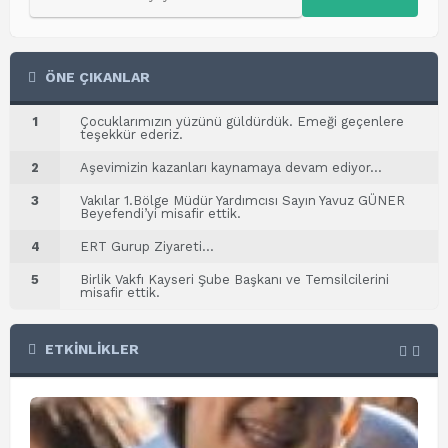
ÖNE ÇIKANLAR
1
Çocuklarımızın yüzünü güldürdük. Emeği geçenlere
teşekkür ederiz.
2
Aşevimizin kazanları kaynamaya devam ediyor…
3
Vakılar 1.Bölge Müdür Yardımcısı Sayın Yavuz GÜNER
Beyefendi’yi misafir ettik.
4
ERT Gurup Ziyareti…
5
Birlik Vakfı Kayseri Şube Başkanı ve Temsilcilerini
misafir ettik.
ETKİNLİKLER