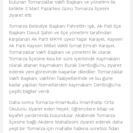
bulunan Tomarzalılar Vakfı Başkanı ve yönetimi ile
birlikte 3 Mart Pazartesi Günü Tomarza İlçesini
ziyaret etti.
Tomarza Belediye Başkanı Fahrettin Işık, Ak Pati İlçe
Başkanı Davut Şahin ve ilçe yönetimi tarafından
karşılanan Ak Parti MKYK üyesi Yaşar Karayel, Kayseri
Ak Parti Kayseri Millet Vekili İsmail Emrah Karayel,
Tomarzalılar Vakfı Başkanı ve yönetimi ilk olarak
Tomarza İlçesine kısa bir süre içerisinde Kaymakam
olarak atanan Kaymakam Burak Dertlioğlu’nu ziyaret
ederek yeni görevinde başarılar dilediler. Tomarzalılar
Vakfı Başkanı, vakfının faaliyetlerinde ve bu güne
kadar yapılan hizmetlerden kaymakam Dertlioğlu’na
çeşitli bilgiler verdi.
Daha sonra Tomarza-İmamkullu İmamhatip Orta
Okulunu ziyaret eden heyet, öğrencilere kitap ve
kıyafet yardımında bulundular. Akabinde Tomarza
İlçesine bağlı Akdere Mahallesini ziyaret ederek daha
yeşil bir Tomarza için mahalle halkına ücretsiz fidan