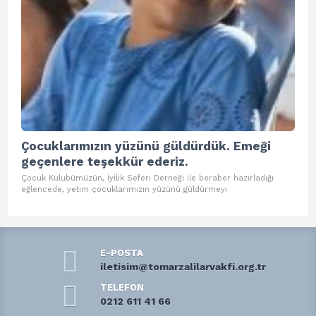
Çocuklarımızın yüzünü güldürdük. Emeği
To
geçenlere teşekkür ederiz.
Tom
etki
Çocuk Kulubümüzün, İyilik Seferi Derneği ile beraber hazırladığı
eğlencede, yetim çocuklarımızın yüzünü güldürmeyi
E-POSTA
iletisim@tomarzalilarvakfi.org.tr
TELEFON
0212 611 41 66